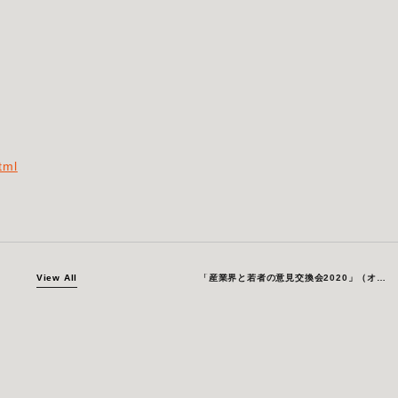
tml
View All
「産業界と若者の意見交換会2020」（オンライン開催）に参加します。