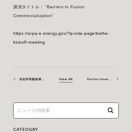
講演タイトル： “Barriers to Fusion
Commercialization”
https://arpa-e.energy.gov/?q=site-page/bethe-
kickoff-meeting
当社共同創始者・武田秀太郎氏による講義が開催されました。
View All
Fusion innovation and commercialisation_Richard J. Pearson
CATEOGRY