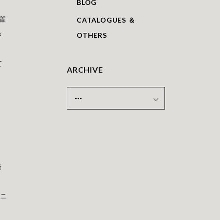
BLOG
置
CATALOGUES ＆
き
OTHERS
重
て
ARCHIVE
あ
発
、
ョニ