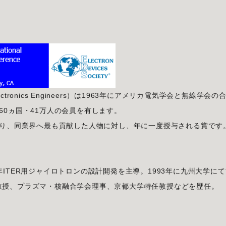
nd Electronics Engineers）は1963年にアメリカ電気学会と無線学会の
60ヵ国・41万人の会員を有します。
子管委員会により、同業界へ最も貢献した人物に対し、年に一度授与される賞です
ITER用ジャイロトロンの設計開発を主導。1993年に九州大学にて
教授、プラズマ・核融合学会理事、京都大学特任教授などを歴任。