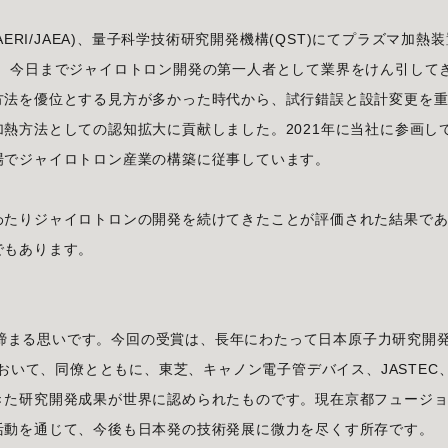
ERI/JAEA)、量子科学技術研究開発機構(QST)にてプラズマ加熱装
し、今日までジャイロトロン開発の第一人者として業界をけん引して
方法を優位とする見方が多かった時代から、試行錯誤と設計変更を
熱方法としての認知拡大に貢献しました。2021年に当社に参画し
場でジャイロトロン産業の構築に従事しています。
わたりジャイロトロンの開発を続けてきたことが評価された結果で
でもあります。
引き締まる思いです。今回の受賞は、長年にわたって日本原子力研究開
ST)において、同僚とともに、東芝、キャノン電子管デバイス、JASTEC
きた研究開発成果が世界に認められたものです。現在京都フュージ
活動を通じて、今後も日本発の技術発展に微力を尽くす所存です。