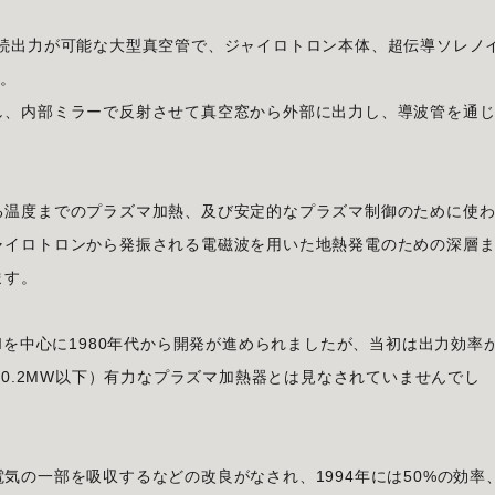
連続出力が可能な大型真空管で、ジャイロトロン本体、超伝導ソレノ
す。
し、内部ミラーで反射させて真空窓から外部に出力し、導波管を通
る温度までのプラズマ加熱、及び安定的なプラズマ制御のために使
ャイロトロンから発振される電磁波を用いた地熱発電のための深層
ます。
Iを中心に1980年代から開発が進められましたが、当初は出力効率
（0.2MW以下）有力なプラズマ加熱器とは見なされていませんでし
気の一部を吸収するなどの改良がなされ、1994年には50%の効率