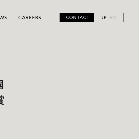
WS
CAREERS
CONTACT
JP
EN
国
賞