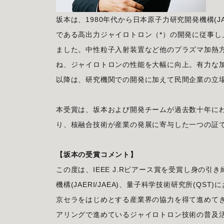
坂本は、1980年代から日本原子力研究開発機構(JA
である高出力ジャイロトロン（*）の開発に従事
ました。中性粒子入射装置など他のプラズマ加熱
ね、ジャイロトロンの性能を大幅に向上。有力な加
以降は、研究機関での開発に加えて民間企業の立
本受賞は、坂本および開発チームが過去数十年に
り、核融合技術が産業の発展に寄与した一つの証
【坂本の受賞コメント】
この度は、IEEE J.Rピアース賞を受賞し身の
機構(JAERI/JAEA)、量子科学技術研究所(Q
京セラをはじめとする産業界の協力を得て進めて
アリングで進めているジャイロトロン技術の普及