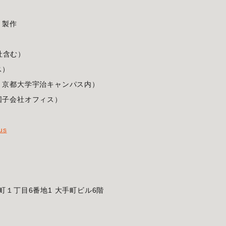
、製作
）
社含む）
ス）
都大学宇治キャンパス内）
会社オフィス）
us
町１丁目6番地1 大手町ビル6階