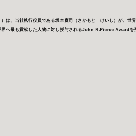
」）は、当社執行役員である坂本慶司（さかもと けいし）が、世
も貢献した人物に対し授与されるJohn R.Pierce Awardを