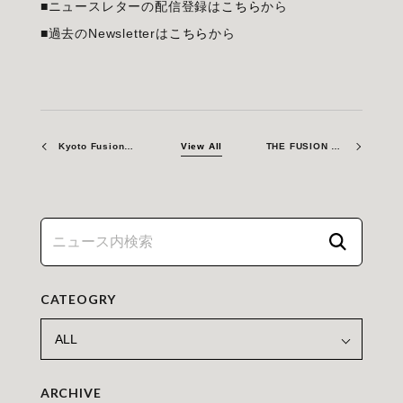
■ニュースレターの配信登録は
こちら
から
■過去のNewsletterは
こちら
から
Kyoto Fusioneering’s Mission to Accelerate Fusion Energy: Technologies, Challenges and Role in Industrialisation
View All
THE FUSION ERA – 数字で見る京都フュージョニアリング
CATEOGRY
ARCHIVE