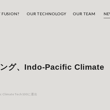
 FUSION?
OUR TECHNOLOGY
OUR TEAM
NE
ndo-Pacific Climate
Climate Tech100に選出