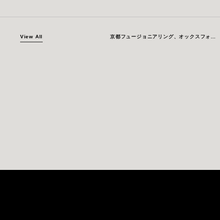
View All
京都フュージョニアリング、オックスフォード・シグマとSTEPプログラムと共に、球状トカマクにおけるトリチウム増殖に関する共同研究を発表