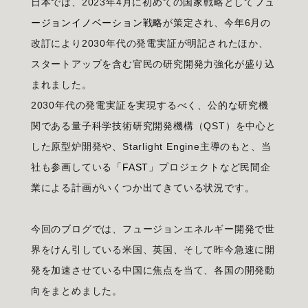
日本では、2023年4月に初めての国家戦略として
フュ
ージョンイノベーション戦略
が策定され、今年6月の
改訂により2030年代の発電実証が明記されたほか、
スタートアップを含む官民の研究開発力強化が盛り込
まれました。
2030年代の発電実証を実現するべく、公的な研究機
関である量子科学技術研究開発機構（QST）を中心と
した原型炉開発や、Starlight Engine主導のもと、当
社も参画している
「FAST」
プロジェクトなど民間企
業による計画がいくつか出てきている状況です。
今回のブログでは、フュージョンエネルギー開発で世
界をけん引している米国、英国、そして昨今急速に開
発を加速させている中国に焦点を当て、各国の開発動
向をまとめました。