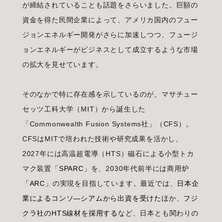
が締結されていることも話題をさらいました。巨額の
資金を得た民間企業によって、アメリカ国内のフュー
ジョンエネルギー開発がさらに加速しつつ、フュージ
ョンエネルギーがビジネスとして成立するような市場
の拡大を見せています。
そのなかで特に存在感を示しているのが、マサチュー
セッツ工科大学（MIT）から誕生した
「Commonwealth Fusion Systems社」（CFS）。
CFSはMITで培われた技術や研究成果を活かし、
2027年には高温超電導（HTS）磁石による小型トカ
マク装置
「SPARC」
を、2030年代前半には商用炉
「ARC」
の実現を目指しています。最近では、
日本企
業によるコンソ―シアムから出資を受けた
ほか、
フジ
クラ社のHTS線材を採用する
など、日本とも関わりの