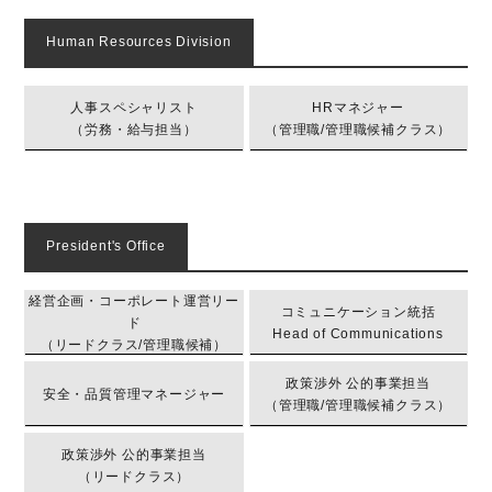
Human Resources Division
人事スペシャリスト
HRマネジャー
（労務・給与担当）
（管理職/管理職候補クラス）
President's Office
経営企画・コーポレート運営リー
コミュニケーション統括
ド
Head of Communications
（リードクラス/管理職候補）
政策渉外 公的事業担当
安全・品質管理マネージャー
（管理職/管理職候補クラス）
政策渉外 公的事業担当
（リードクラス）