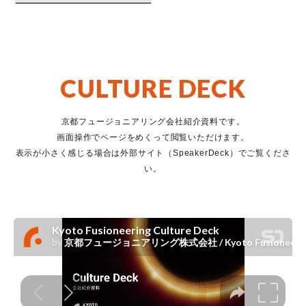
C
U
L
T
U
R
E
D
E
C
K
京都フュージョニアリング会社紹介資料です。
画面操作でページをめくって閲覧いただけます。
表示が小さく感じる場合は外部サイト（SpeakerDeck）でご覧くださ
い。