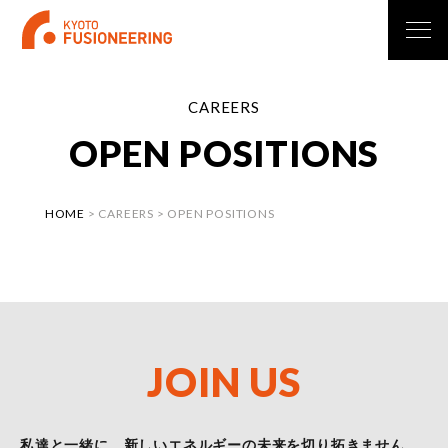
CAREERS
O
P
E
N
P
O
S
I
T
I
O
N
S
HOME
>
CAREERS
>
OPEN POSITIONS
J
O
I
N
U
S
私達と一緒に、新しいエネルギーの未来を切り拓きません