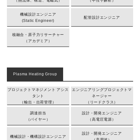
（熱流体、構造、電磁気）
（中性子解析）
機械設計エンジニア
配管設計エンジニア
(Static Engineer)
核融合・原子力リサーチャー
（アカデミア）
Plasma Heating Group
プロジェクトマネジメント アシス
エンジニアリングプロジェクトマ
タント
ネージャー
（輸出・出荷管理）
（リードクラス）
調達担当
設計・開発エンジニア
（バイヤー）
（高電圧電源）
設計・開発エンジニア
機械設計・機構設計エンジニア
（高周波）