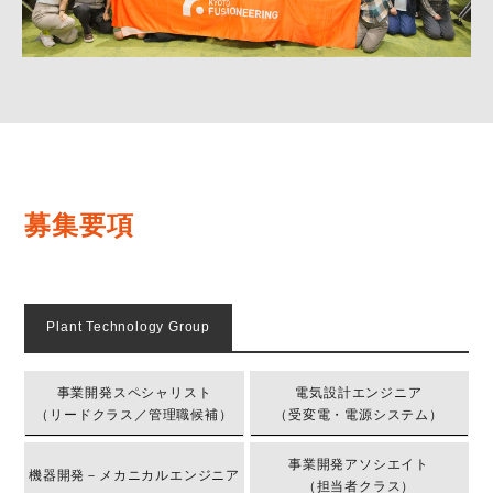
募
集
要
項
Plant Technology Group
事業開発スペシャリスト
電気設計エンジニア
（リードクラス／管理職候補）
（受変電・電源システム）
事業開発アソシエイト
機器開発－メカニカルエンジニア
（担当者クラス）