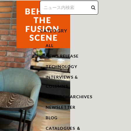
CATEOGRY
ALL
NEWS RELEASE
TECHNOLOGY
INTERVIEWS &
COLUMNS
RESEARCH ARCHIVES
NEWSLETTER
BLOG
CATALOGUES ＆