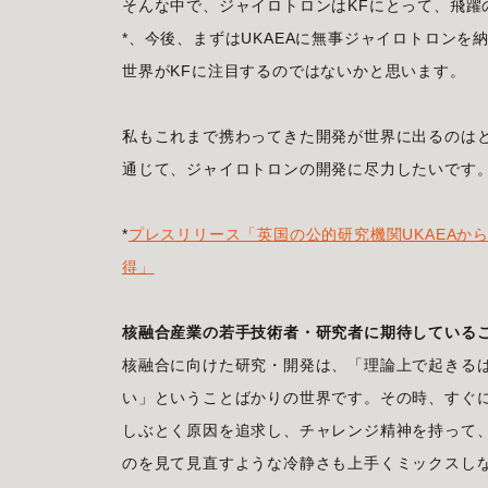
そんな中で、ジャイロトロンはKFにとって、飛躍
*、今後、まずはUKAEAに無事ジャイロトロン
世界がKFに注目するのではないかと思います。
私もこれまで携わってきた開発が世界に出るのは
通じて、ジャイロトロンの開発に尽力したいです
*
プレスリリース「英国の公的研究機関UKAEAからM
得」
核融合産業の若手技術者・研究者に期待している
核融合に向けた研究・開発は、「理論上で起きる
い」ということばかりの世界です。その時、すぐ
しぶとく原因を追求し、チャレンジ精神を持って
のを見て見直すような冷静さも上手くミックスし