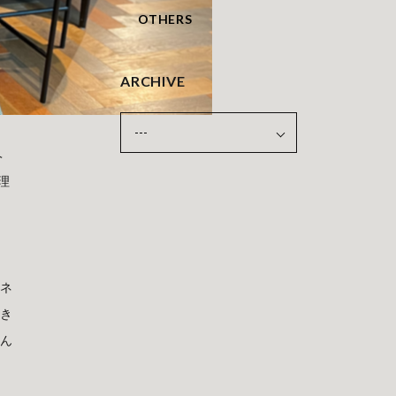
OTHERS
ARCHIVE
ヘ
理
エネ
べき
そん