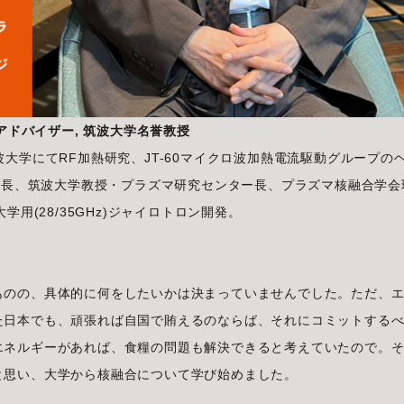
アドバイザー, 筑波大学名誉教授
大学にてRF加熱研究、JT-60マイクロ波加熱電流駆動グループの
究室長、筑波大学教授・プラズマ研究センター長、プラズマ核融合学会
、大学用(28/35GHz)ジャイロトロン開発。
ものの、具体的に何をしたいかは決まっていませんでした。ただ、
た日本でも、頑張れば自国で賄えるのならば、それにコミットする
エネルギーがあれば、食糧の問題も解決できると考えていたので。
と思い、大学から核融合について学び始めました。