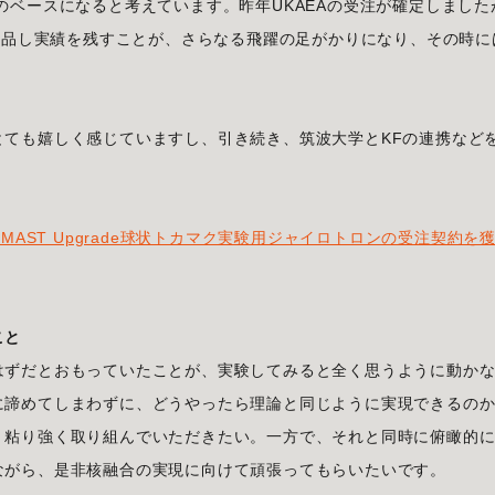
のベースになると考えています。昨年UKAEAの受注が確定しました
を納品し実績を残すことが、さらなる飛躍の足がかりになり、その時に
とても嬉しく感じていますし、引き続き、筑波大学とKFの連携など
。
AST Upgrade球状トカマク実験用ジャイロトロンの受注契約を
こと
はずだとおもっていたことが、実験してみると全く思うように動か
に諦めてしまわずに、どうやったら理論と同じように実現できるの
、粘り強く取り組んでいただきたい。一方で、それと同時に俯瞰的
ながら、是非核融合の実現に向けて頑張ってもらいたいです。