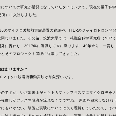
合についての研究が活発になっていたタイミングで、現在の量子科
究所）に入社しました。
T60のマイクロ波加熱実験装置の建設や、ITERのジャイロトロン開
関わりました。その後、筑波大学では、核融合科学研究所（NIFS
発に携わり、2017年に退職して今に至ります。40年余り、一貫し
験とそのプロジェクト管理に従事してきました。
験はありますか？
60マイクロ波電流駆動実験が印象深いです。
たのですが、いざ出来上がったトカマ・クプラズマにマイクロ波を
い程度しかプラズマ電流が流れなくてですね、 原因を追求しなけれ
けにもいかない。装置と実験については良く理解していたので、そ
クロ波を出せているのかを検証するために、実際に少量を放射しな