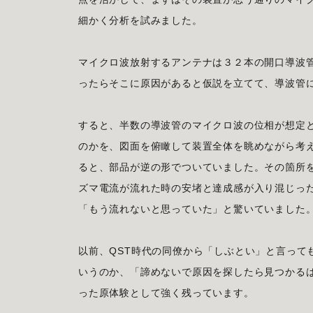
細かく分析を試みました。
マイクロ波放射するアンテナは３２本の開口導波
ったらそこに原因があると仮説を立てて、導波管
すると、半数の導波管のマイクロ波の位相が想定
のかを、図面を俯瞰して装置全体を眺めながら考
ると、部品が逆の形でついていました。その箇所
ズマ電流が流れた時の安堵と達成感が入り混じっ
「もう流れないと思っていた」と驚いていました
以前、QST時代の同僚から「しぶとい」と言って
いうのか、「諦めないで原因を探したら見つかる
った原体験として強く残っています。