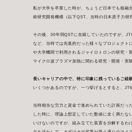
私が大学を卒業した時が、ちょうど日本でも核融
術研究開発機構（以下QST、当時の日本原子力研
その後、30年弱QSTに在籍していたのですが、J
など、当時では先進的だった様々なプロジェクトに
や大学機関で利用されるジャイロトロンの研究・開
マイクロ波プラズマ加熱に関わる研究・開発・実
長いキャリアの中で、特に印象に残っているご経
いくつかあるのですが、一つ挙げるとすると、JT
当時相当な労力と資金で進められていた計画だっ
した時に、理論上想定していた数値に全く満たな
いけないのですが、組み立てた装置を分解するわ
点を活かして、まずはその装置が思う通りのマイ