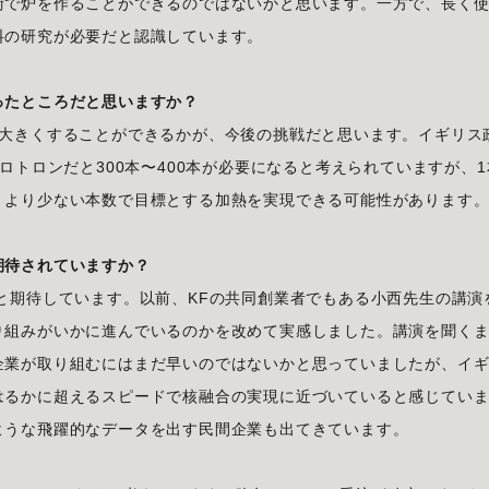
術で炉を作ることができるのではないかと思います。一方で、長く
料の研究が必要だと認識しています。
ったところだと思いますか？
に大きくすることができるかが、今後の挑戦だと思います。イギリス
ロトロンだと300本〜400本が必要になると考えられていますが、1
、より少ない本数で目標とする加熱を実現できる可能性があります
期待されていますか？
と期待しています。以前、KFの共同創業者でもある小西先生の講演
り組みがいかに進んでいるのかを改めて実感しました。講演を聞く
企業が取り組むにはまだ早いのではないかと思っていましたが、イ
はるかに超えるスピードで核融合の実現に近づいていると感じてい
ような飛躍的なデータを出す民間企業も出てきています。