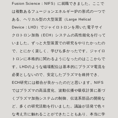
Fusion Science：NIFS）に就職できました。ここで
は複数あるフュージョンエネルギー炉の形式の一つで
ある、ヘリカル型の大型装置（Large Helical
Device：LHD）でジャイロトロンを用いた電子サイ
クロトロン加熱（ECH）システムの高性能化を行って
いました。ずっと大型装置での研究をやりたかったの
で、とにかく楽しく、学びも多かったです。ジャイロ
トロンに本格的に関わるようになったのはここからで
す。LHDのような磁場配位は基本的にプラズマ電流を
必要としないので、安定したプラズマを維持でき、
ECH研究には都合が良かったのだと思います。NIFS
ではプラズマの高温度化、波動伝播や吸収計算に基づ
くプラズマ加熱システムの制御、伝送系部品の開発な
ど、多くの研究活動を行いました。議論が活発で色々
な考え方に触れることができたこともあり、本当に学