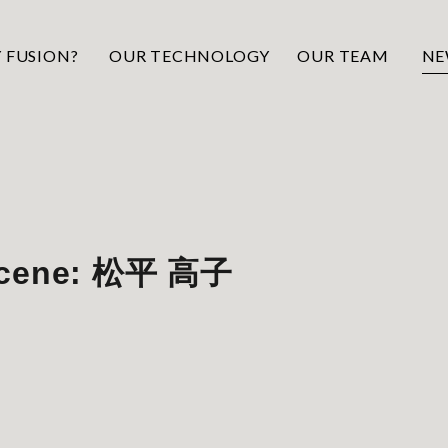
 FUSION?
OUR TECHNOLOGY
OUR TEAM
NE
 Scene: 松平 高子