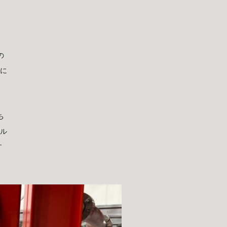
た
の
際に
ち
のル
す