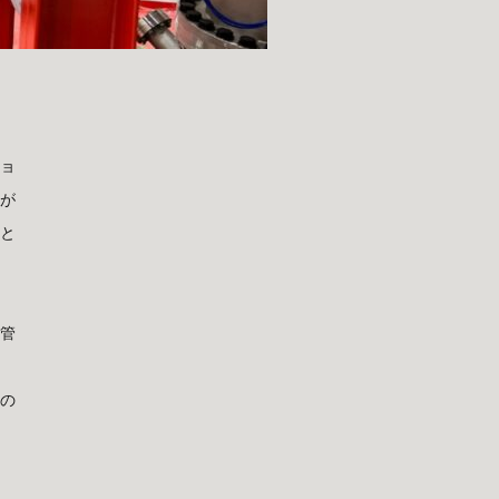
ショ
会が
こと
質管
な
この