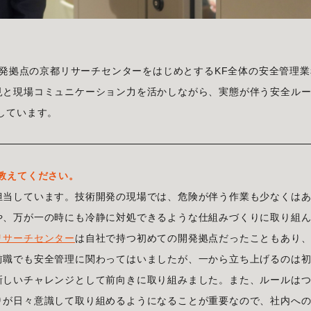
開発拠点の京都リサーチセンターをはじめとするKF全体の安全管理業
見と現場コミュニケーション力を活かしながら、実態が伴う安全ル
しています。
教えてください。
担当しています。技術開発の現場では、危険が伴う作業も少なくは
や、万が一の時にも冷静に対処できるような仕組みづくりに取り組
リサーチセンター
は自社で持つ初めての開発拠点だったこともあり
前職でも安全管理に関わってはいましたが、一から立ち上げるのは
新しいチャレンジとして前向きに取り組みました。また、ルールは
りが日々意識して取り組めるようになることが重要なので、社内へ