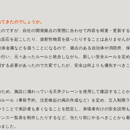
れてきたのでしょうか。
たのですが、自社の開発拠点の実態に合わせて内容を精査・更新す
合反応を起こしたり、放射性物質を扱ったりすることはありません
温の液体金属などを扱うことになるので、拠点のある自治体や消防所、
を行い、元々あったルールと統合しながら、新しい安全ルールを定
明する必要があったので大変でしたが、安全は何よりも優先すべき
設備のため、施設に備わっている天井クレーンを使用して建設すること
のルール（事前予約、注意喚起の掲示作成など）を定め、立入制限
いうことで来訪者も多くなることを想定し、来場者向けの安全説明
ナンス一覧表を制作したりするなど、当たり前にやるべきことから
みました。