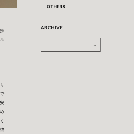
OTHERS
ARCHIVE
務
ール
あり
んで
、安
初め
つく
の啓