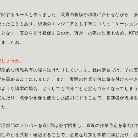
に関するルールも作りました。装置の規模や環境に合わせながら、
だったこともあり、現場のエンジニアとも丁寧にコミュニケーショ
ことなく、安全をどう担保するのか、万が一の際の対策も含め、KF
りましたね。
でしょうか
。
定期的な情報共有の場を設けたりしています。社内講習では、その
度を高めるようにしました。また、実際の作業で何に気を付けるべ
のような講習の場合、どうしても自分ごとと捉えづらくなってしま
挟んだり、映像や画像を使用した説明にすることで、参加者が現場
した。
管理部門のメンバーを週1回は必ず招集し、直近の作業予定を事前に
業なのかを共有・確認することで、必要な対策を事前に講じたり、